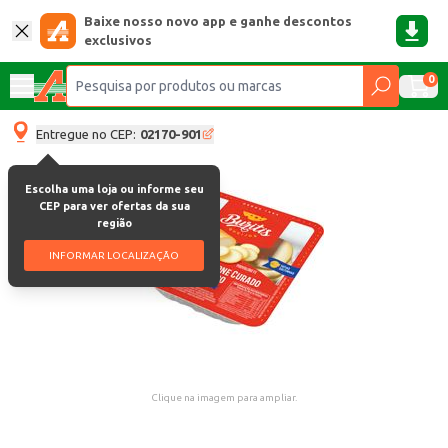
Baixe nosso novo app e ganhe descontos
exclusivos
0
Entregue no CEP:
02170-901
Escolha uma loja ou informe seu
CEP para ver ofertas da sua
região
INFORMAR LOCALIZAÇÃO
Clique na imagem para ampliar.