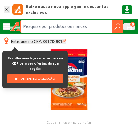
Baixe nosso novo app e ganhe descontos
exclusivos
0
Entregue no CEP:
02170-901
Escolha uma loja ou informe seu
CEP para ver ofertas da sua
região
INFORMAR LOCALIZAÇÃO
Clique na imagem para ampliar.