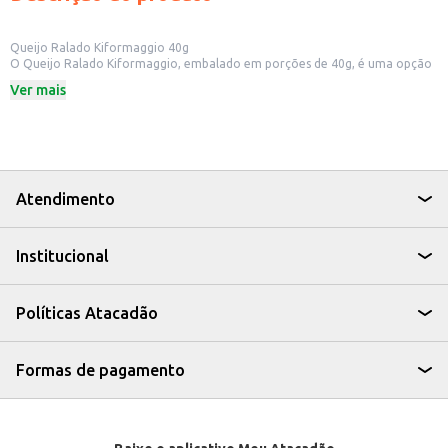
Queijo Ralado Kiformaggio 40g
O Queijo Ralado Kiformaggio, embalado em porções de 40g, é uma opção
prática para adicionar sabor e textura a diversas receitas. Ideal para quem
Ver mais
busca praticidade no dia a dia, o queijo ralado é um ingrediente versátil que
pode ser utilizado em diferentes preparos culinários.
Dicas de Uso:
Polvilhe sobre massas, como macarrão e lasanha, para um toque especial.
Utilize em gratinados, adicionando um sabor a mais aos seus pratos.
Adicione em omeletes e ovos mexidos para um café da manhã saboroso.
Use em receitas de tortas e quiches, agregando sabor e textura.
Atendimento
O Queijo Ralado Kiformaggio é uma escolha conveniente para quem busca
um produto de qualidade para incrementar suas refeições, seja em casa ou
em estabelecimentos comerciais.
Institucional
Políticas Atacadão
Formas de pagamento