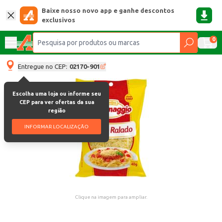
Baixe nosso novo app e ganhe descontos
exclusivos
0
Entregue no CEP:
02170-901
Escolha uma loja ou informe seu
CEP para ver ofertas da sua
região
INFORMAR LOCALIZAÇÃO
Clique na imagem para ampliar.