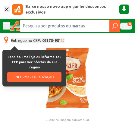
Baixe nosso novo app e ganhe descontos
exclusivos
0
Entregue no CEP:
02170-901
Escolha uma loja ou informe seu
CEP para ver ofertas da sua
região
INFORMAR LOCALIZAÇÃO
Clique na imagem para ampliar.