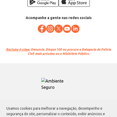
Acompanhe a gente nas redes sociais
Racismo é crime.
Denuncie. Disque 100 ou procure a Delegacia de Polícia
Civil mais próxima ou o Ministério Público.
Atacadão S.A.
Usamos cookies para melhorar a navegação, desempenho e
Avenida Morvan Dias de Figueiredo, 6169, Vila Maria, São Paulo - SP | CEP
segurança do site, personalizar o conteúdo, exibir anúncios e
02170-901 | CNPJ: 75.315.333/0001-09