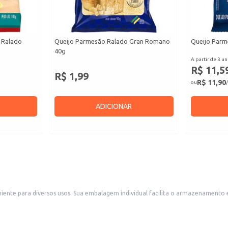
 Ralado
Queijo Parmesão Ralado Gran Romano
Queijo Parm
40g
A partir de 3 un
R$ 11,5
R$ 1,99
R$ 11,90
ou
/
ADICIONAR
ole de porções, sendo ideal para uso doméstico ou em
elecimentos comerciais como restaurantes, lanchonetes e pizzarias. A praticidade do produto também o torna uma boa opção para reve