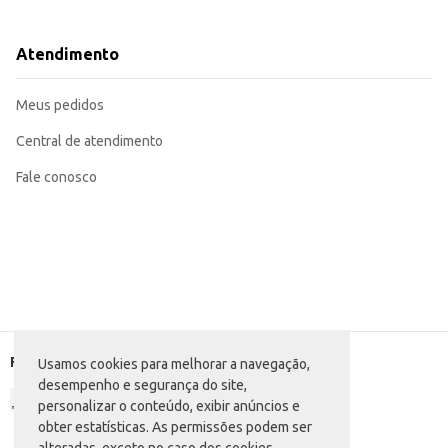
Ideal para uso em receitas que exigem queijo ralado, como molhos e cobertu
Perfeito para uso em porções individuais, evitando desperdícios.
O Queijo Ralado Parmíssimo em pacotes de 50g oferece praticidade e conveniência, sendo 
Atendimento
melhor controle de custos e reduz o desperdício.
Marca: Parmíssimo
Departamento: Mercearia
Meus pedidos
Categoria: Queijo ralado
Conteúdo: 50g
EAN: 7898322980031
Central de atendimento
Fale conosco
Formas de pagamento
Usamos cookies para melhorar a navegação,
desempenho e segurança do site,
personalizar o conteúdo, exibir anúncios e
obter estatísticas. As permissões podem ser