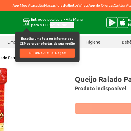
App Meu Atacadão
Nossas lojas
Folhetos
WhatsApp de Ofertas
Cartão At
Entregue pela Loja - Vila Maria
Ba
para o CEP
02170-901
M
Escolha uma loja ou informe seu
Limpeza
Chocolates
Higiene
Beb
CEP para ver ofertas da sua região
INFORMAR LOCALIZAÇÃO
lado Parmíssimo 50g
Queijo Ralado P
Produto indisponível