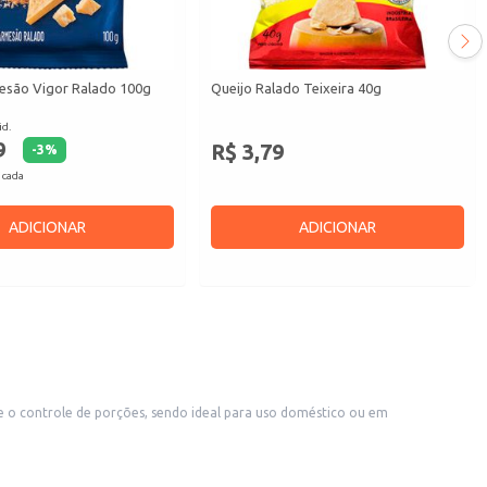
esão Vigor Ralado 100g
Queijo Ralado Teixeira 40g
id.
9
R$ 3,79
-
3
%
 cada
ADICIONAR
ADICIONAR
nda em pequenos comércios.