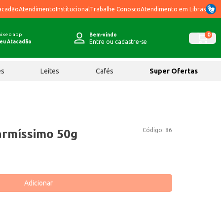
acadão
Atendimento
Institucional
Trabalhe Conosco
Atendimento em Libras
ixe o app
0
Bem-vindo
Entre ou cadastre-se
eu Atacadão
ês
Leites
Cafés
Super Ofertas
Código:
86
armíssimo 50g
Adicionar