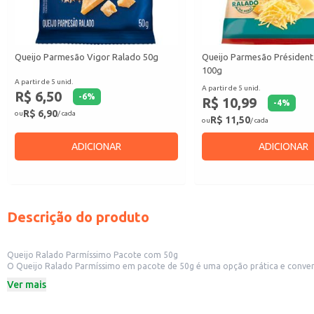
Queijo Parmesão Vigor Ralado 50g
Queijo Parmesão Président
100g
A partir de 5 unid.
A partir de 5 unid.
R$ 6,50
-
6
%
R$ 10,99
-
4
%
R$ 6,90
ou
/ cada
R$ 11,50
ou
/ cada
ADICIONAR
ADICIONAR
Descrição do produto
Queijo Ralado Parmíssimo Pacote com 50g
O Queijo Ralado Parmíssimo em pacote de 50g é uma opção prática e conveniente para diversos usos. Sua embalagem individual facilita o armazenamento e o contr
estab
Ver mais
Dicas de uso:
Utilize para polvilhar sobre massas, pizzas e outros pratos.
Adicione a saladas e sopas para um toque de sabor.