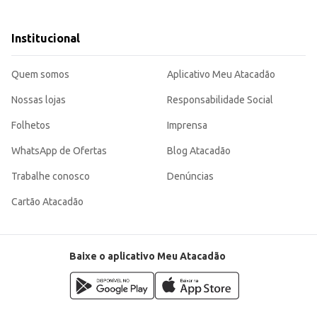
ras.
uma escolha eficiente para o dia a dia, tanto para consumidores finais quanto para o comér
Institucional
Quem somos
Aplicativo Meu Atacadão
Nossas lojas
Responsabilidade Social
Folhetos
Imprensa
WhatsApp de Ofertas
Blog Atacadão
Trabalhe conosco
Denúncias
Cartão Atacadão
Baixe o aplicativo Meu Atacadão