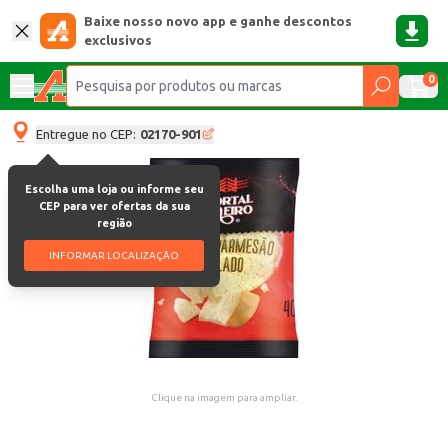
Baixe nosso novo app e ganhe descontos
exclusivos
0
Entregue no CEP:
02170-901
Escolha uma loja ou informe seu
CEP para ver ofertas da sua
região
INFORMAR LOCALIZAÇÃO
Clique na imagem para ampliar.