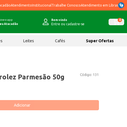
acadão
Atendimento
Institucional
Trabalhe Conosco
Atendimento em Libras
ixe o app
0
Bem-vindo
Entre ou cadastre-se
eu Atacadão
ês
Leites
Cafés
Super Ofertas
Código:
131
irolez Parmesão 50g
Adicionar