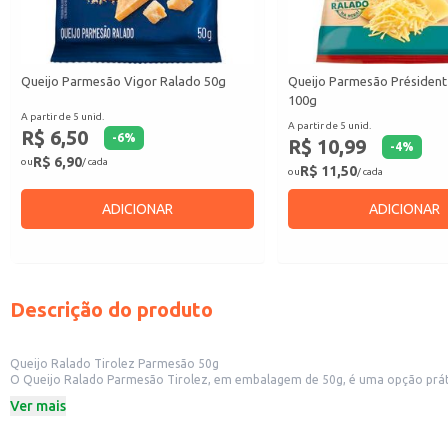
Queijo Parmesão Vigor Ralado 50g
Queijo Parmesão Président
100g
A partir de 5 unid.
A partir de 5 unid.
R$ 6,50
-
6
%
R$ 10,99
-
4
%
R$ 6,90
ou
/ cada
R$ 11,50
ou
/ cada
ADICIONAR
ADICIONAR
Descrição do produto
Queijo Ralado Tirolez Parmesão 50g
O Queijo Ralado Parmesão Tirolez, em embalagem de 50g, é uma opção prática 
doméstico, em restaurantes e lanchonetes.
Ver mais
Dicas de Uso:
Polvilhe sobre massas, como macarrão e lasanha.
Adicione em risotos e sopas para intensificar o sabor.