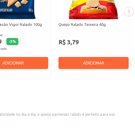
esão Vigor Ralado 100g
Queijo Ralado Teixeira 40g
id.
9
R$ 3,79
-
3
%
 cada
ADICIONAR
ADICIONAR
icidade no dia a dia, o queijo parmesão ralado é perfeito para uso