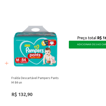
boroso em suas preparações, tornando suas refeições ainda mais agradáveis.
Preço total
R$ 1
ADICIONAR OS 3 AO CA
Fralda Descartável Pampers Pants
M 84 un
R$ 132,90