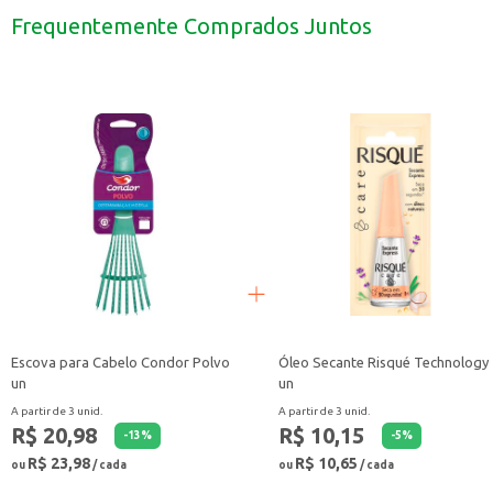
Utilize em gratinados e tortas salgadas.
Frequentemente Comprados Juntos
Sirva com pães e torradas como aperitivo.
Com o Queijo Ralado Parmesão Tirolez, você garante um toque especial e sa
Escova para Cabelo Condor Polvo
Óleo Secante Risqué Technology
un
un
A partir de 3 unid.
A partir de 3 unid.
R$ 20,98
R$ 10,15
-
13
%
-
5
%
R$ 23,98
R$ 10,65
ou
/ cada
ou
/ cada