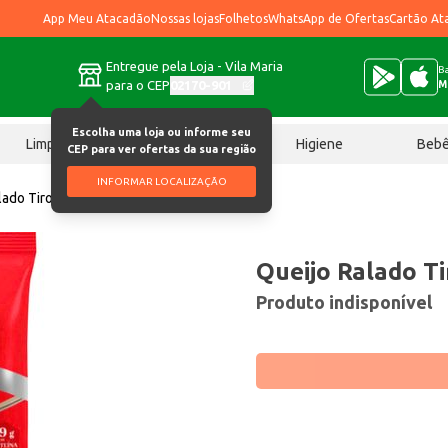
App Meu Atacadão
Nossas lojas
Folhetos
WhatsApp de Ofertas
Cartão At
Entregue pela Loja - Vila Maria
Ba
para o CEP
02170-901
M
Escolha uma loja ou informe seu
Limpeza
Chocolates
Higiene
Beb
CEP para ver ofertas da sua região
INFORMAR LOCALIZAÇÃO
lado Tirolez Parmesão 50g
Queijo Ralado T
Produto indisponível