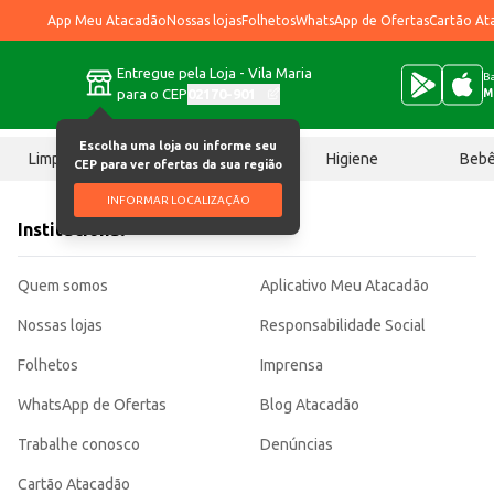
App Meu Atacadão
Nossas lojas
Folhetos
WhatsApp de Ofertas
Cartão At
Entregue pela Loja - Vila Maria
Ba
para o CEP
02170-901
M
Escolha uma loja ou informe seu
Limpeza
Chocolates
Higiene
Beb
CEP para ver ofertas da sua região
INFORMAR LOCALIZAÇÃO
Institucional
Quem somos
Aplicativo Meu Atacadão
Nossas lojas
Responsabilidade Social
Folhetos
Imprensa
WhatsApp de Ofertas
Blog Atacadão
Trabalhe conosco
Denúncias
Cartão Atacadão