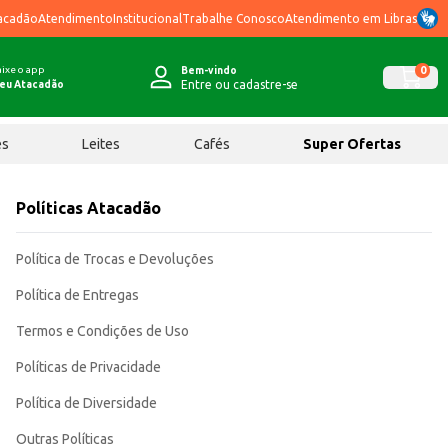
acadão
Atendimento
Institucional
Trabalhe Conosco
Atendimento em Libras
ixe o app
0
Bem-vindo
Entre ou cadastre-se
eu Atacadão
ês
Leites
Cafés
Super Ofertas
Políticas Atacadão
Política de Trocas e Devoluções
Política de Entregas
Termos e Condições de Uso
Políticas de Privacidade
Política de Diversidade
Outras Políticas