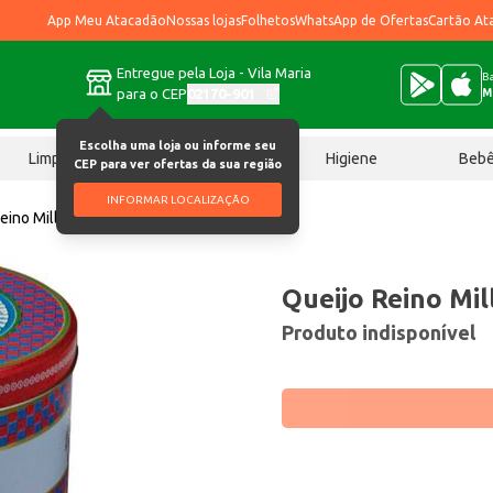
App Meu Atacadão
Nossas lojas
Folhetos
WhatsApp de Ofertas
Cartão At
Entregue pela Loja - Vila Maria
Ba
para o CEP
02170-901
M
Escolha uma loja ou informe seu
Limpeza
Chocolates
Higiene
Beb
CEP para ver ofertas da sua região
INFORMAR LOCALIZAÇÃO
eino Millano lata
Queijo Reino Mil
Produto indisponível