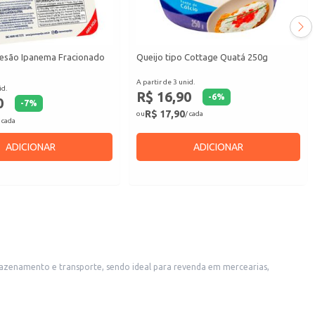
esão Ipanema Fracionado
Queijo tipo Cottage Quatá 250g
A partir de 3 unid.
id.
R$ 16,90
-
6
%
0
-
7
%
R$ 17,90
ou
/ cada
 cada
ADICIONAR
ADICIONAR