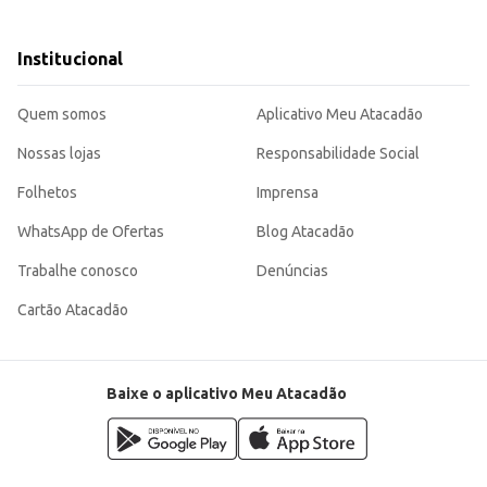
tos quentes.
aos seus convidados.
 qualidade em seus produtos de frios.
Institucional
l. Sua apresentação em lata garante a conservação do produto, mantendo suas características
rgem de lucro para o revendedor.
Quem somos
Aplicativo Meu Atacadão
Nossas lojas
Responsabilidade Social
Folhetos
Imprensa
WhatsApp de Ofertas
Blog Atacadão
Trabalhe conosco
Denúncias
Cartão Atacadão
Baixe o aplicativo Meu Atacadão