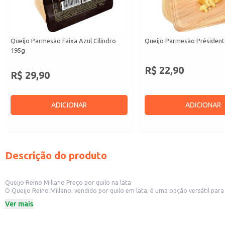
Queijo Parmesão Faixa Azul Cilindro
Queijo Parmesão Président
195g
R$ 22,90
R$ 29,90
ADICIONAR
ADICIONAR
Descrição do produto
Queijo Reino Millano Preço por quilo na lata
O Queijo Reino Millano, vendido por quilo em lata, é uma opção versátil para diversos estabelecimentos comerciais. Sua apresentação em lata facil
delicatessens, restaurantes e outros pontos de venda que oferecem produtos alimentícios de qualidade. A praticidade da venda por quilo permite atender às necessi
Ver mais
personalizadas.
Dicas de uso:
Ideal para servir como aperitivo, acompanhado de pães, crackers ou frutas.