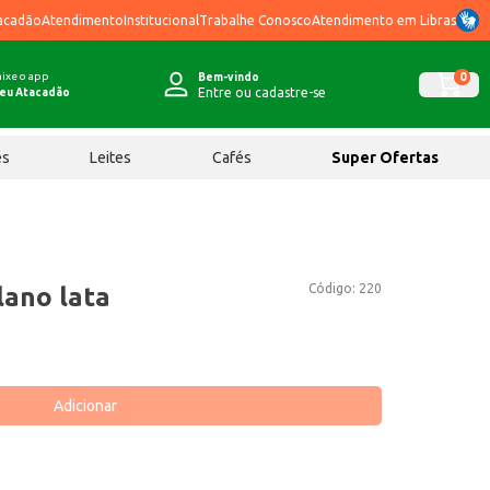
acadão
Atendimento
Institucional
Trabalhe Conosco
Atendimento em Libras
ixe o app
0
Bem-vindo
Entre ou cadastre-se
eu Atacadão
ês
Leites
Cafés
Super Ofertas
Código:
220
lano lata
Adicionar