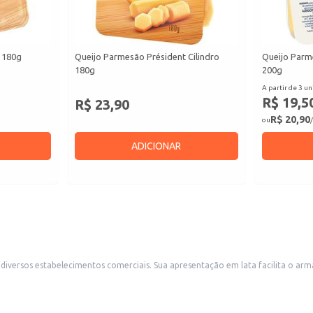
 180g
Queijo Parmesão Président Cilindro
Queijo Parm
180g
200g
A partir de 3 un
R$ 19,5
R$ 23,90
R$ 20,90
ou
/
ADICIONAR
ita o armazenamento e transporte, sendo ideal para revenda em mercearias,
dades de diferentes clientes, oferecendo opções de compra