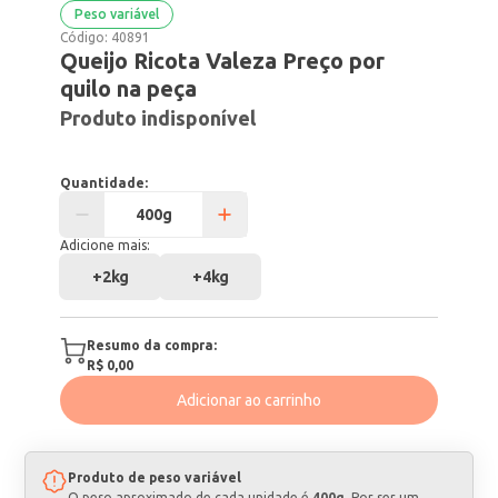
Peso variável
Código:
40891
Queijo Ricota Valeza Preço por
quilo na peça
Produto indisponível
Quantidade:
Adicione mais:
+
2kg
+
4kg
Resumo da compra:
R$ 0,00
Adicionar ao carrinho
Produto de peso variável
O peso aproximado de cada unidade é
400g
. Por ser um