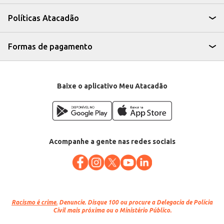
para diversas aplicações, atendendo às necessidades de estabelecimentos
comerciais e consumidores finais que buscam praticidade e sabor em suas
Políticas Atacadão
receitas. A compra por quilo na peça garante praticidade e otimiza o custo
para o cliente.
Marca: Valeza
Departamento: Frios e congelados
Formas de pagamento
Categoria: Ricota e creme de ricota
Venda: Por quilo na peça
EAN: 91230
Baixe o aplicativo Meu Atacadão
Acompanhe a gente nas redes sociais
Racismo é crime.
Denuncie. Disque 100 ou procure a Delegacia de Polícia
Civil mais próxima ou o Ministério Público.