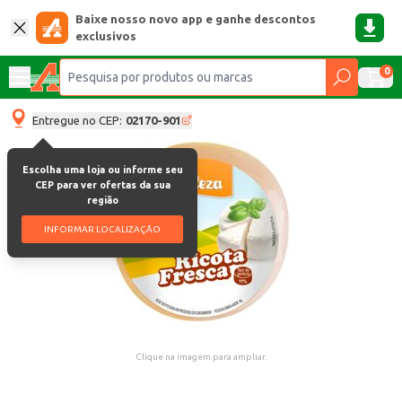
Baixe nosso novo app e ganhe descontos
exclusivos
0
Entregue no CEP:
02170-901
Escolha uma loja ou informe seu
CEP para ver ofertas da sua
região
INFORMAR LOCALIZAÇÃO
Clique na imagem para ampliar.