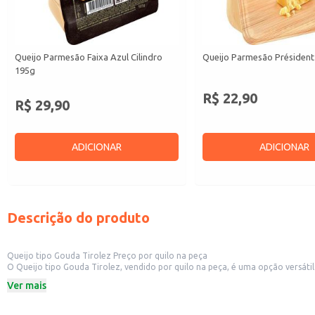
Queijo Parmesão Faixa Azul Cilindro
Queijo Parmesão Président
195g
R$ 22,90
R$ 29,90
ADICIONAR
ADICIONAR
Descrição do produto
Queijo tipo Gouda Tirolez Preço por quilo na peça
O Queijo tipo Gouda Tirolez, vendido por quilo na peça, é uma opção versátil para diversos estabelecimentos comerciais. Sua apresentação em peç
fatias em mercearias e delicatessens, ou para uso em restaurantes e estabelecimentos que preparam pratos com queijo. A praticidade do produto p
Ver mais
quantidades.
Dicas de uso:
Ideal para fatiar e vender em mercearias, delicatessens e supermercados.