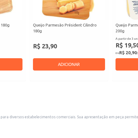
 180g
Queijo Parmesão Président Cilindro
Queijo Parm
180g
200g
A partir de 3 un
R$ 19,5
R$ 23,90
R$ 20,90
ou
/
ADICIONAR
a permite flexibilidade no atendimento a diferentes demandas, seja para revenda em
or quilo facilita o controle de estoque e o atendimento de pedidos de diferentes