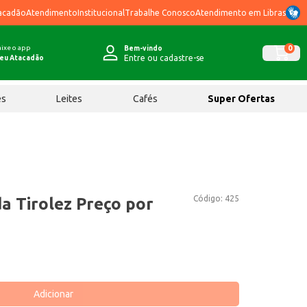
acadão
Atendimento
Institucional
Trabalhe Conosco
Atendimento em Libras
ixe o app
0
Bem-vindo
Entre ou cadastre-se
eu Atacadão
ês
Leites
Cafés
Super Ofertas
Código:
425
a Tirolez Preço por
Adicionar