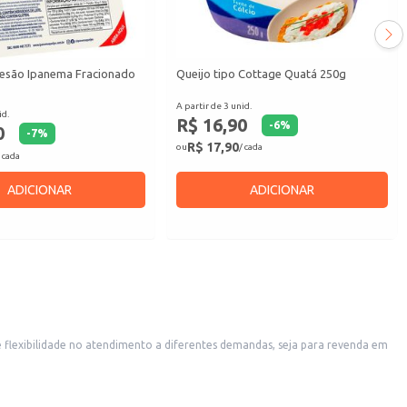
esão Ipanema Fracionado
Queijo tipo Cottage Quatá 250g
A partir de 3 unid.
id.
R$ 16,90
-
6
%
0
-
7
%
R$ 17,90
ou
/ cada
 cada
ADICIONAR
ADICIONAR