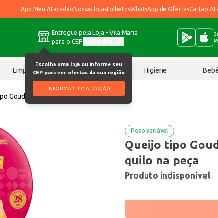
App Meu Atacadão
Nossas lojas
Folhetos
WhatsApp de Ofertas
Cartão At
Entregue pela Loja - Vila Maria
Ba
para o CEP
02170-901
M
Escolha uma loja ou informe seu
Limpeza
Chocolates
Higiene
Beb
CEP para ver ofertas da sua região
INFORMAR LOCALIZAÇÃO
ipo Gouda Tirolez Preço por quilo na peça
Peso variável
Queijo tipo Goud
quilo na peça
Produto indisponível