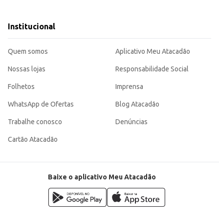
lizam queijo em seus pratos.
 preparos culinários diversos.
atendendo às necessidades de diversos tipos de clientes e permitindo um bom controle d
Institucional
 utiliza em suas receitas.
Quem somos
Aplicativo Meu Atacadão
Nossas lojas
Responsabilidade Social
Folhetos
Imprensa
WhatsApp de Ofertas
Blog Atacadão
Trabalhe conosco
Denúncias
Cartão Atacadão
Baixe o aplicativo Meu Atacadão