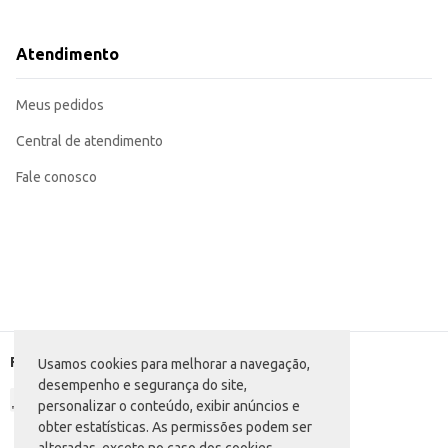
Perfeito para uso em restaurantes e estabelecimentos de alimentação que uti
Pode ser utilizado em tábuas de frios, como acompanhamento de vinhos ou em
O Queijo tipo Gouda Tirolez oferece praticidade e flexibilidade para o seu negócio, 
Atendimento
consistente garantem satisfação tanto para quem revende quanto para quem o
Marca: Tirolez
Departamento: Frios e congelados
Meus pedidos
Categoria: Queijo especial
EAN: 86126
Central de atendimento
Fale conosco
Formas de pagamento
Usamos cookies para melhorar a navegação,
desempenho e segurança do site,
personalizar o conteúdo, exibir anúncios e
obter estatísticas. As permissões podem ser