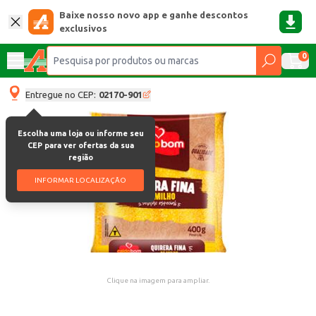
Baixe nosso novo app e ganhe descontos
exclusivos
0
Entregue no CEP:
02170-901
Escolha uma loja ou informe seu
CEP para ver ofertas da sua
região
INFORMAR LOCALIZAÇÃO
Clique na imagem para ampliar.