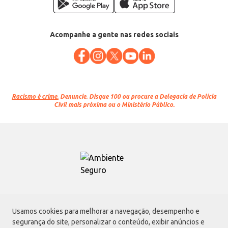
Acompanhe a gente nas redes sociais
Racismo é crime.
Denuncie. Disque 100 ou procure a Delegacia de Polícia
Civil mais próxima ou o Ministério Público.
Atacadão S.A.
Usamos cookies para melhorar a navegação, desempenho e
Avenida Morvan Dias de Figueiredo, 6169, Vila Maria, São Paulo - SP | CEP
segurança do site, personalizar o conteúdo, exibir anúncios e
02170-901 | CNPJ: 75.315.333/0001-09