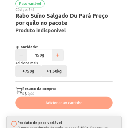
Peso variável
Código:
546
Rabo Suíno Salgado Du Pará Preço
por quilo no pacote
Produto indisponível
Quantidade:
Adicione mais:
+
750g
+
1,50kg
Resumo da compra:
R$ 0,00
Adicionar ao carrinho
Produto de peso variável
O peso aproximado de cada unidade é
150g
. Por ser um