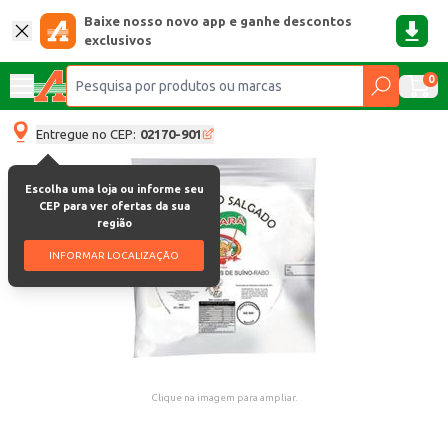
Baixe nosso novo app e ganhe descontos
exclusivos
0
Entregue no CEP:
02170-901
Escolha uma loja ou informe seu
CEP para ver ofertas da sua
região
INFORMAR LOCALIZAÇÃO
Clique na imagem para ampliar.