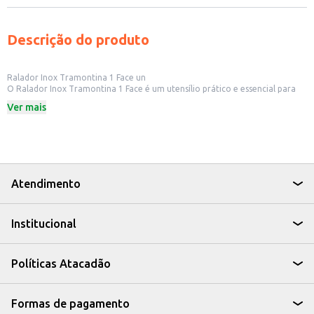
Descrição do produto
Ralador Inox Tramontina 1 Face un
O Ralador Inox Tramontina 1 Face é um utensílio prático e essencial para
sua cozinha. Ideal para uso doméstico, ele facilita o preparo de diversos
Ver mais
alimentos, tornando o processo mais rápido e eficiente.
Dicas de Uso:
Rale queijos para finalizar suas massas e saladas.
Prepare raspas de limão ou laranja para dar sabor a bolos e sobremesas.
Rale legumes como cenoura e abobrinha para adicionar em suas receitas.
Com o Ralador Inox Tramontina, você terá um aliado na cozinha,
agregando praticidade e versatilidade ao seu dia a dia.
Atendimento
Institucional
Políticas Atacadão
Formas de pagamento