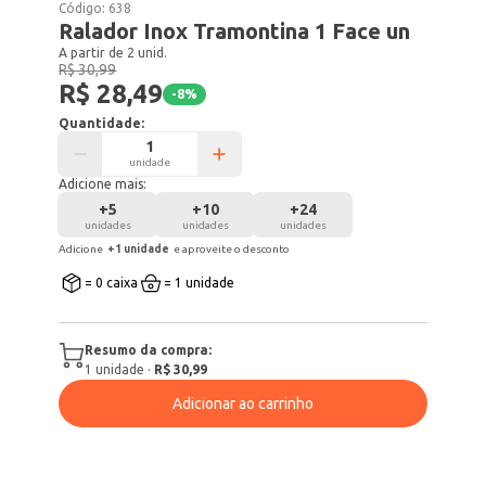
Código:
638
Ralador Inox Tramontina 1 Face un
A partir de 2 unid.
R$ 30,99
R$ 28,49
-
8
%
Quantidade:
unidade
Adicione mais:
+
5
+
10
+
24
unidades
unidades
unidades
Adicione
+
1
unidade
e aproveite o desconto
= 0 caixa
= 1 unidade
Resumo da compra:
1
unidade
·
R$ 30,99
Adicionar ao carrinho