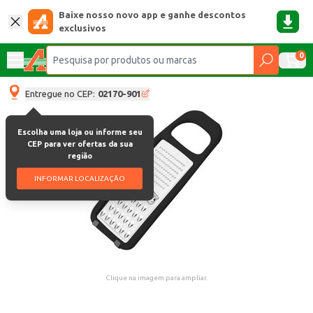
Baixe nosso novo app e ganhe descontos
exclusivos
0
Entregue no CEP:
02170-901
Escolha uma loja ou informe seu
CEP para ver ofertas da sua
região
INFORMAR LOCALIZAÇÃO
Clique na imagem para ampliar.