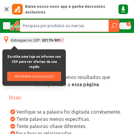
Baixe nosso novo app e ganhe descontos
exclusivos
0
Entregue no CEP:
02170-901
Escolha uma loja ou informe seu
CEP para ver ofertas da sua
região
oops, não encontramos resultados que
INFORMAR LOCALIZAÇÃO
correspondam a
essa página
.
Dicas:
Verifique se a palavra foi digitada corretamente.
Tente palavras menos específicas.
Tente palavras-chave diferentes.
Faça buscas relacionadas.