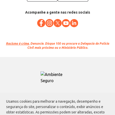
Acompanhe a gente nas redes sociais
Racismo é crime.
Denuncie. Disque 100 ou procure a Delegacia de Polícia
Civil mais próxima ou o Ministério Público.
Atacadão S.A.
Usamos cookies para melhorar a navegação, desempenho e
Avenida Morvan Dias de Figueiredo, 6169, Vila Maria, São Paulo - SP | CEP
segurança do site, personalizar o conteúdo, exibir anúncios e
02170-901 | CNPJ: 75.315.333/0001-09
obter estatísticas. As permissões podem ser alteradas, exceto