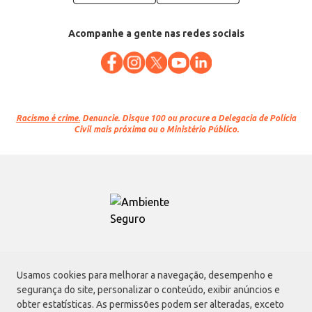
Acompanhe a gente nas redes sociais
Racismo é crime.
Denuncie. Disque 100 ou procure a Delegacia de Polícia
Civil mais próxima ou o Ministério Público.
Atacadão S.A.
Usamos cookies para melhorar a navegação, desempenho e
Avenida Morvan Dias de Figueiredo, 6169, Vila Maria, São Paulo - SP | CEP
segurança do site, personalizar o conteúdo, exibir anúncios e
02170-901 | CNPJ: 75.315.333/0001-09
obter estatísticas. As permissões podem ser alteradas, exceto