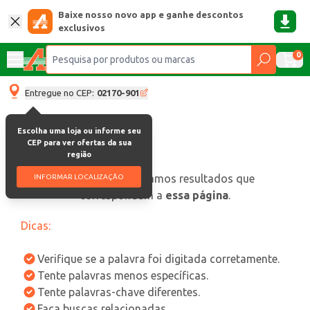
Baixe nosso novo app e ganhe descontos
exclusivos
0
Entregue no CEP:
02170-901
Escolha uma loja ou informe seu
CEP para ver ofertas da sua
região
oops, não encontramos resultados que
INFORMAR LOCALIZAÇÃO
correspondam a
essa página
.
Dicas:
Verifique se a palavra foi digitada corretamente.
Tente palavras menos específicas.
Tente palavras-chave diferentes.
Faça buscas relacionadas.