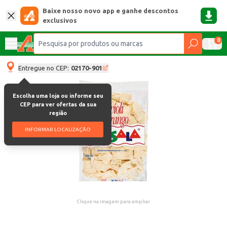
Baixe nosso novo app e ganhe descontos
exclusivos
0
Entregue no CEP:
02170-901
Escolha uma loja ou informe seu
CEP para ver ofertas da sua
região
INFORMAR LOCALIZAÇÃO
Clique na imagem para ampliar.