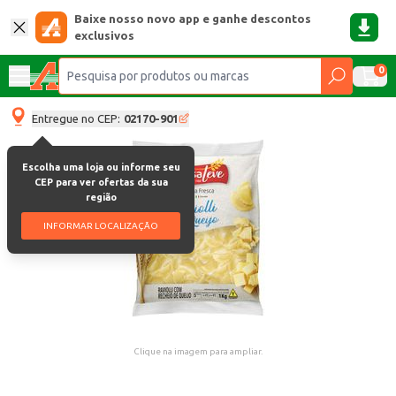
Baixe nosso novo app e ganhe descontos
exclusivos
0
Entregue no CEP:
02170-901
Escolha uma loja ou informe seu
CEP para ver ofertas da sua
região
INFORMAR LOCALIZAÇÃO
Clique na imagem para ampliar.