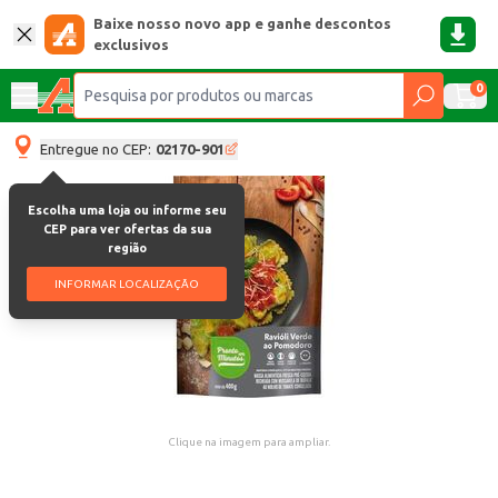
Baixe nosso novo app e ganhe descontos
exclusivos
0
Entregue no CEP:
02170-901
Escolha uma loja ou informe seu
CEP para ver ofertas da sua
região
INFORMAR LOCALIZAÇÃO
Clique na imagem para ampliar.