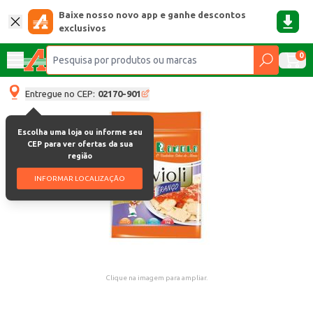
Baixe nosso novo app e ganhe descontos
exclusivos
0
Entregue no CEP:
02170-901
Escolha uma loja ou informe seu
CEP para ver ofertas da sua
região
INFORMAR LOCALIZAÇÃO
Clique na imagem para ampliar.