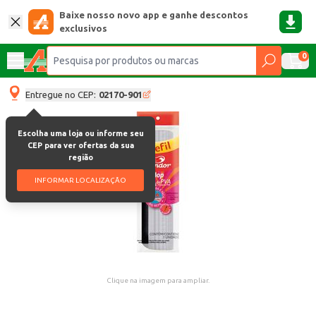
Baixe nosso novo app e ganhe descontos
exclusivos
0
Entregue no CEP:
02170-901
Escolha uma loja ou informe seu
CEP para ver ofertas da sua
região
INFORMAR LOCALIZAÇÃO
Clique na imagem para ampliar.