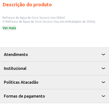
Descrição do produto
Refresco de Água de Coco Sococo Uva 200ml
O Refresco de Água de Coco Sococo Uva, em embalagem de 200ml,
combina o sabor refrescante da água de coco com o toque adocicado da
Ver mais
uva, oferecendo uma opção saborosa e prática para diversos momentos.
Ideal para quem busca uma bebida leve e com um sabor diferenciado.
Este refresco é uma ótima escolha para:
Consumo individual em casa ou no trabalho.
Revenda em mercados, lanchonetes e estabelecimentos comerciais.
Acompanhar refeições e lanches.
Dicas de Uso:
Atendimento
Sirva gelado para uma experiência mais refrescante.
Leve para atividades ao ar livre, como passeios e eventos.
Experimente como base para drinks e coquetéis sem álcool.
Institucional
O Refresco de Água de Coco Sococo Uva 200ml é uma opção saborosa e
conveniente para quem busca uma bebida refrescante e com um toque
especial.
Políticas Atacadão
Formas de pagamento