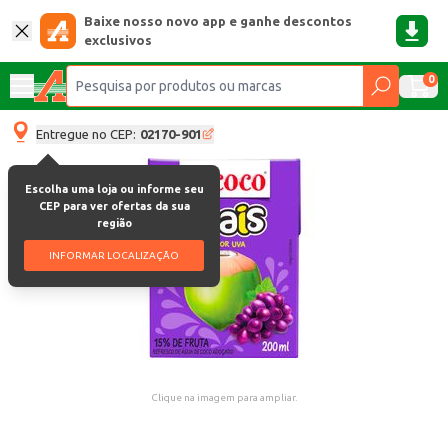
Baixe nosso novo app e ganhe descontos
exclusivos
0
Entregue no CEP:
02170-901
Escolha uma loja ou informe seu
CEP para ver ofertas da sua
região
INFORMAR LOCALIZAÇÃO
Clique na imagem para ampliar.