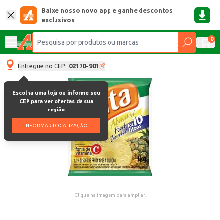
Baixe nosso novo app e ganhe descontos
exclusivos
0
Entregue no CEP:
02170-901
Escolha uma loja ou informe seu
CEP para ver ofertas da sua
região
INFORMAR LOCALIZAÇÃO
Clique na imagem para ampliar.