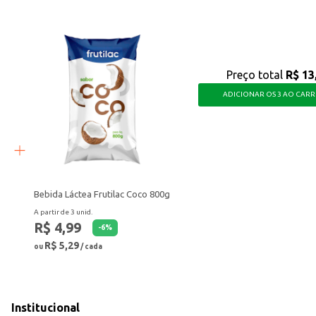
Preço total
R$ 13
ADICIONAR OS 3 AO CAR
Bebida Láctea Frutilac Coco 800g
A partir de 3 unid.
R$ 4,99
-
6
%
R$ 5,29
ou
/ cada
Institucional