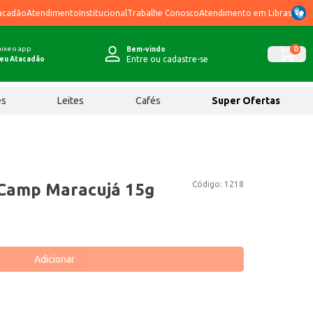
acadão
Atendimento
Institucional
Trabalhe Conosco
Atendimento em Libras
ixe o app
0
Bem-vindo
Entre ou cadastre-se
eu Atacadão
ês
Leites
Cafés
Super Ofertas
Código:
1218
 Camp Maracujá 15g
Adicionar