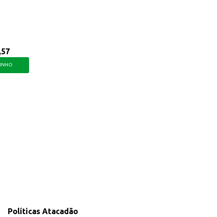
,57
RINHO
Políticas Atacadão