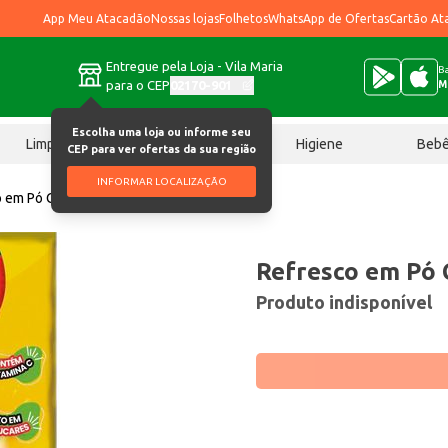
App Meu Atacadão
Nossas lojas
Folhetos
WhatsApp de Ofertas
Cartão At
Entregue pela Loja - Vila Maria
Ba
para o CEP
02170-901
M
Escolha uma loja ou informe seu
Limpeza
Chocolates
Higiene
Beb
CEP para ver ofertas da sua região
INFORMAR LOCALIZAÇÃO
o em Pó Camp Maracujá 15g
Refresco em Pó
Produto indisponível