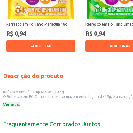
Refresco em Pó Tang Maracujá 18g
Refresco em Pó Tang Limã
R$ 0,94
R$ 0,94
ADICIONAR
ADICIONAR
Descrição do produto
Refresco em Pó Camp Maracujá 15g
O Refresco em Pó Camp sabor Maracujá, em embalagem de 15g, é uma opção prá
perfeito para ter em casa, no escritório ou para levar em viagens.
Ver mais
Dicas de Uso:
Prepare para consumo individual, adicionando água.
Sirva gelado para uma experiência mais refrescante.
Pode ser utilizado em receitas de sobremesas e drinks.
Frequentemente Comprados Juntos
Com o Refresco em Pó Camp Maracujá, você tem a praticidade de um refresco