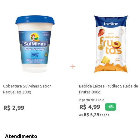
Cobertura SulMinas Sabor
Bebida Láctea Frutilac Salada de
Requeijão 200g
Frutas 800g
A partir de 3 unid.
R$ 4,99
R$ 2,99
-
6
%
R$ 5,29
ou
/ cada
Atendimento