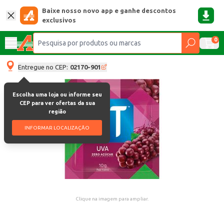
Baixe nosso novo app e ganhe descontos
exclusivos
0
Entregue no CEP:
02170-901
Escolha uma loja ou informe seu
CEP para ver ofertas da sua
região
INFORMAR LOCALIZAÇÃO
Clique na imagem para ampliar.