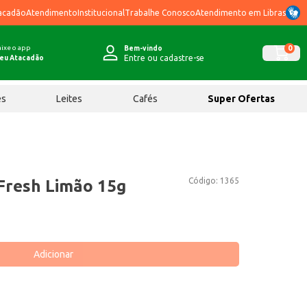
acadão
Atendimento
Institucional
Trabalhe Conosco
Atendimento em Libras
ixe o app
0
Bem-vindo
Entre ou cadastre-se
eu Atacadão
ês
Leites
Cafés
Super Ofertas
Código:
1365
Fresh Limão 15g
Adicionar