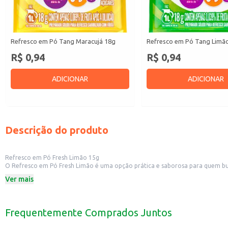
Refresco em Pó Tang Maracujá 18g
Refresco em Pó Tang Limã
R$ 0,94
R$ 0,94
ADICIONAR
ADICIONAR
Descrição do produto
Refresco em Pó Fresh Limão 15g
O Refresco em Pó Fresh Limão é uma opção prática e saborosa para quem busc
preparar e perfeito para diversas ocasiões.
Ver mais
Dicas de Uso:
Prepare para consumo próprio, adicionando água na quantidade indicada n
Leve para o trabalho ou escola para ter uma bebida saborosa e refrescante a
Sirva em festas e eventos, oferecendo uma opção leve e saborosa aos seus c
Frequentemente Comprados Juntos
Com o Refresco em Pó Fresh Limão, você tem a praticidade de um refresco s