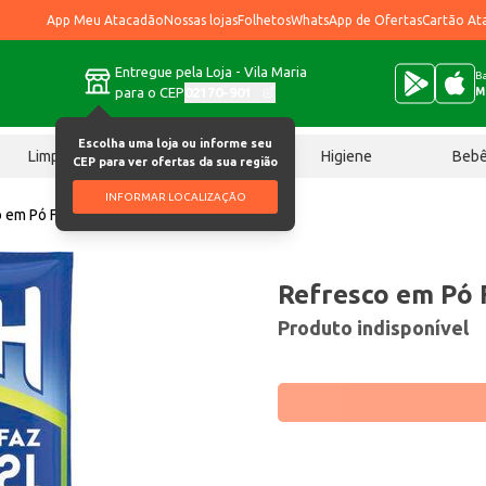
App Meu Atacadão
Nossas lojas
Folhetos
WhatsApp de Ofertas
Cartão At
Entregue pela Loja - Vila Maria
Ba
para o CEP
02170-901
M
Escolha uma loja ou informe seu
Limpeza
Chocolates
Higiene
Beb
CEP para ver ofertas da sua região
INFORMAR LOCALIZAÇÃO
 em Pó Fresh Limão 15g
Refresco em Pó 
Produto indisponível