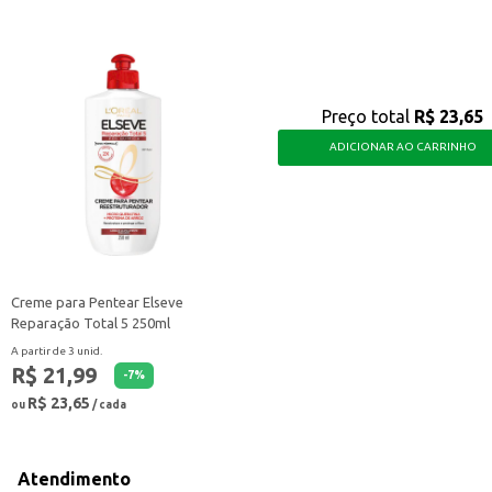
Preço total
R$ 23,65
ADICIONAR AO CARRINHO
Creme para Pentear Elseve
Reparação Total 5 250ml
A partir de 3 unid.
R$ 21,99
-
7
%
R$ 23,65
ou
/ cada
Atendimento