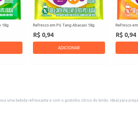
o 18g
Refresco em Pó Tang Abacaxi 18g
Refresco em
R$ 0,94
R$ 0,94
ADICIONAR
a uma bebida refrescante e com o gostinho cítrico do limão. Ideal para prepar
a embalagem.
o longo do dia.
onvidados.
aboroso, perfeito para acompanhar seus momentos e ideal para quem busca uma