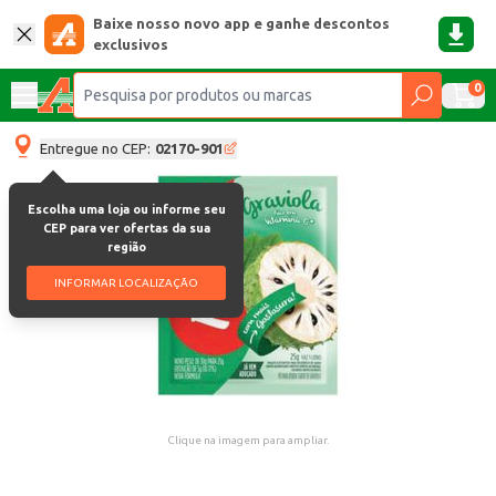
Baixe nosso novo app e ganhe descontos
exclusivos
0
Entregue no CEP:
02170-901
Escolha uma loja ou informe seu
CEP para ver ofertas da sua
região
INFORMAR LOCALIZAÇÃO
Clique na imagem para ampliar.