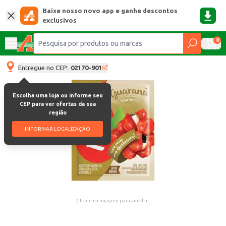
Baixe nosso novo app e ganhe descontos
exclusivos
0
Entregue no CEP:
02170-901
Escolha uma loja ou informe seu
CEP para ver ofertas da sua
região
INFORMAR LOCALIZAÇÃO
Clique na imagem para ampliar.