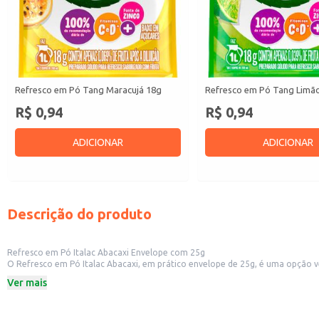
Refresco em Pó Tang Maracujá 18g
Refresco em Pó Tang Limã
R$ 0,94
R$ 0,94
ADICIONAR
ADICIONAR
Descrição do produto
Refresco em Pó Italac Abacaxi Envelope com 25g
O Refresco em Pó Italac Abacaxi, em prático envelope de 25g, é uma opção versátil para diversas situações. Sua praticidade o torna ideal para revenda em pequenos
por bebidas refrescantes e de fácil prepa
Ver mais
Dicas de uso:
Dissolva o conteúdo do envelope em água gelada, conforme as instruções n
Ideal para consumo individual ou para o preparo de pequenas porções.