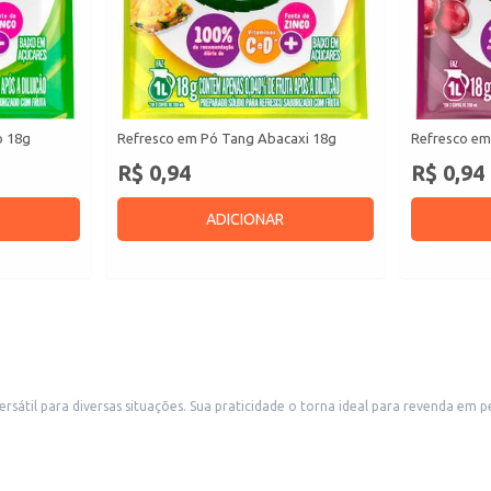
o 18g
Refresco em Pó Tang Abacaxi 18g
Refresco em
R$ 0,94
R$ 0,94
ADICIONAR
 comércios, como mercearias e conveniências, atendendo a demanda
ro. Também é uma boa escolha para uso doméstico, permitindo o preparo rápido de um refresco saboro
a embalagem.