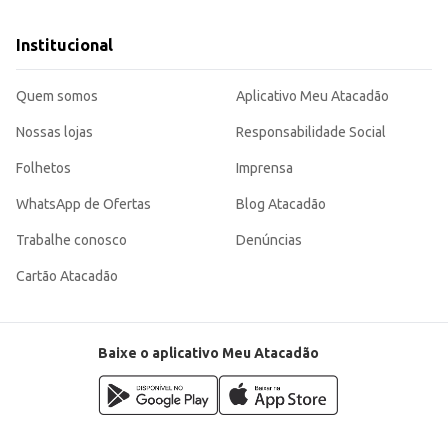
que oferecem bebidas.
u para complementar refeições.
 preparar uma bebida saborosa e refrescante. Sua praticidade e sabor agradáv
Institucional
Quem somos
Aplicativo Meu Atacadão
Nossas lojas
Responsabilidade Social
Folhetos
Imprensa
WhatsApp de Ofertas
Blog Atacadão
Trabalhe conosco
Denúncias
Cartão Atacadão
Baixe o aplicativo Meu Atacadão