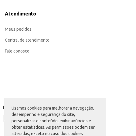
Perfeito para complementar o cardápio de lanchonetes e estabelecimentos 
Uma opção prática e econômica para o consumo em casa, em dias quentes o
O Refresco em Pó Italac Abacaxi oferece uma maneira simples e eficiente de
Atendimento
consumo doméstico até a revenda em estabelecimentos comerciais.
Marca: Italac
Departamento: Bebidas
Meus pedidos
Categoria: Refresco em pó
Conteúdo: 25g
EAN: 69298975
Central de atendimento
Fale conosco
Formas de pagamento
Usamos cookies para melhorar a navegação,
desempenho e segurança do site,
personalizar o conteúdo, exibir anúncios e
obter estatísticas. As permissões podem ser
alteradas, exceto no caso dos cookies