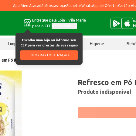
App Meu Atacadão
Nossas lojas
Folhetos
WhatsApp de Ofertas
Cartão At
Entregue pela Loja - Vila Maria
Ba
para o CEP
02170-901
M
Escolha uma loja ou informe seu
Limpeza
Chocolates
Higiene
Beb
CEP para ver ofertas da sua região
INFORMAR LOCALIZAÇÃO
 em Pó Italac Abacaxi 25g
Refresco em Pó 
Produto indisponível