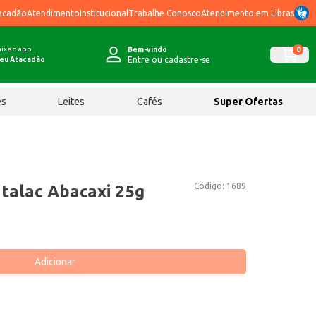
acadão
Atendimento
Institucional
Trabalhe Conosco
Atendimento em Libras
ixe o app
0
Bem-vindo
Entre ou cadastre-se
eu Atacadão
ês
Leites
Cafés
Super Ofertas
Código:
1689
Italac Abacaxi 25g
Adicionar