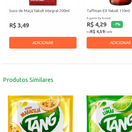
Suco de Maçã Yakult Integral 200ml
Taffman-EX Yakult 110ml
A partir de 6 unid.
R$ 4,29
R$ 3,49
-
7
%
R$ 4,59
ou
/ cada
ADICIONAR
ADICIONAR
Produtos Similares