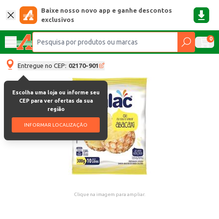
Baixe nosso novo app e ganhe descontos
exclusivos
0
Entregue no CEP:
02170-901
Escolha uma loja ou informe seu
CEP para ver ofertas da sua
região
INFORMAR LOCALIZAÇÃO
Clique na imagem para ampliar.