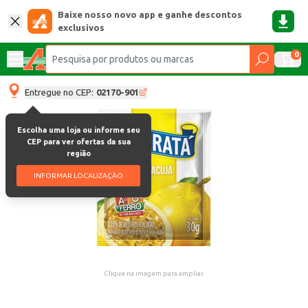
Baixe nosso novo app e ganhe descontos
exclusivos
0
Entregue no CEP:
02170-901
Escolha uma loja ou informe seu
CEP para ver ofertas da sua
região
INFORMAR LOCALIZAÇÃO
Clique na imagem para ampliar.