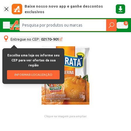
Baixe nosso novo app e ganhe descontos
exclusivos
0
Entregue no CEP:
02170-901
Escolha uma loja ou informe seu
CEP para ver ofertas da sua
região
INFORMAR LOCALIZAÇÃO
Clique na imagem para ampliar.