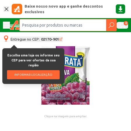
Baixe nosso novo app e ganhe descontos
exclusivos
0
Entregue no CEP:
02170-901
Escolha uma loja ou informe seu
CEP para ver ofertas da sua
região
INFORMAR LOCALIZAÇÃO
Clique na imagem para ampliar.