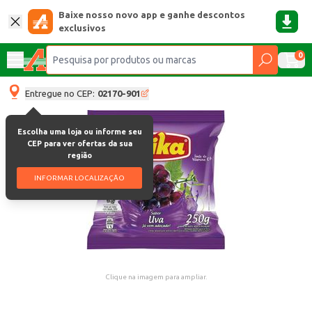
Baixe nosso novo app e ganhe descontos
exclusivos
0
Entregue no CEP:
02170-901
Escolha uma loja ou informe seu
CEP para ver ofertas da sua
região
INFORMAR LOCALIZAÇÃO
Clique na imagem para ampliar.