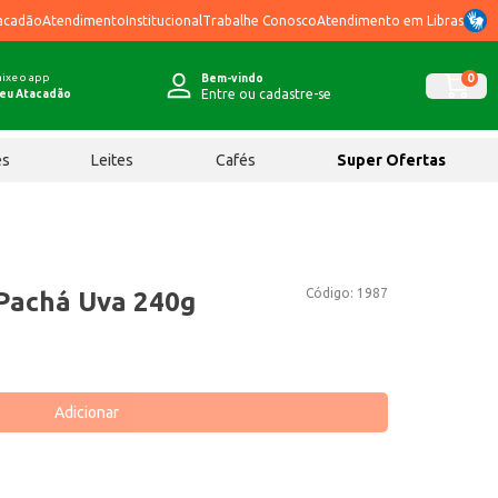
acadão
Atendimento
Institucional
Trabalhe Conosco
Atendimento em Libras
ixe o app
0
Bem-vindo
Entre ou cadastre-se
eu Atacadão
ês
Leites
Cafés
Super Ofertas
Código:
1987
Pachá Uva 240g
Adicionar