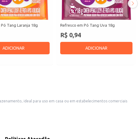
 Pó Tang Laranja 18g
Refresco em Pó Tang Uva 18g
R$ 0,94
ADICIONAR
ADICIONAR
ercearias e conveniências.
m abrir mão do sabor. Sua embalagem de 240g oferece um bom rendimento,