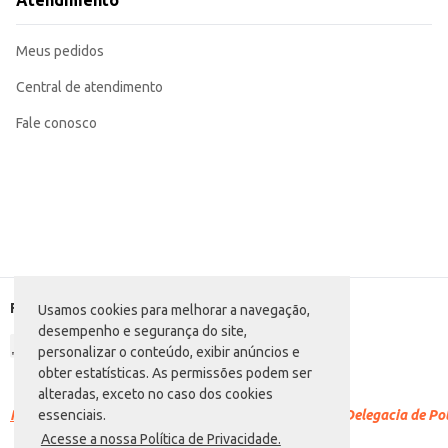
Atendimento
tornando-o uma opção econômica para uso doméstico e comercial.
Marca: Pachá
Departamento: Bebidas
Meus pedidos
Categoria: Refresco em pó
Conteúdo: 240g
EAN: 7896602900625
Central de atendimento
Fale conosco
Formas de pagamento
Usamos cookies para melhorar a navegação,
desempenho e segurança do site,
personalizar o conteúdo, exibir anúncios e
obter estatísticas. As permissões podem ser
alteradas, exceto no caso dos cookies
Racismo é crime.
Denuncie. Disque 100 ou procure a Delegacia de Polí
essenciais.
Acesse a nossa Política de Privacidade.