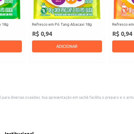
o 18g
Refresco em Pó Tang Abacaxi 18g
Refresco em
R$ 0,94
R$ 0,94
ADICIONAR
al para uso em casa ou em estabelecimentos comerciais
aticidade do sachê também o torna uma excelente opção para revenda em pequenos comércios, como m
frescante para todos.
ntando o cardápio com praticidade e sabor.
 práticas e saborosas.
 sendo uma escolha eficiente para quem busca praticidade e conveniência se