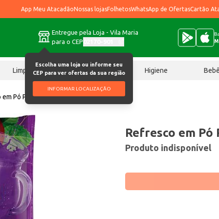
App Meu Atacadão
Nossas lojas
Folhetos
WhatsApp de Ofertas
Cartão At
Entregue pela Loja - Vila Maria
Ba
para o CEP
02170-901
M
Escolha uma loja ou informe seu
Limpeza
Chocolates
Higiene
Beb
CEP para ver ofertas da sua região
INFORMAR LOCALIZAÇÃO
o em Pó Pachá Uva 240g
Refresco em Pó 
Produto indisponível