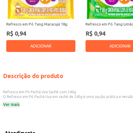
Refresco em Pó Tang Maracujá 18g
Refresco em Pó Tang Limã
R$ 0,94
R$ 0,94
ADICIONAR
ADICIONAR
Descrição do produto
Refresco em Pó Pachá Uva Sachê com 240g
O Refresco em Pó Pachá Uva em sachê de 240g é uma opção prática e versátil para diversas ocasiões. Sua apresentação em sachê facilita o preparo e o armazenamento, ide
como lanchonetes, restaurantes e bares. A pr
Ver mais
Dicas de uso:
Prepare um copo individual rapidamente, ideal para consumo imediato.
Use em grandes quantidades para eventos e festas, garantindo uma bebida re
Ofereça como opção de bebida em seu estabelecimento comercial, compleme
Ideal para revenda em pequenos comércios, atendendo a demanda por bebidas
O Refresco em Pó Pachá Uva proporciona um sabor agradável e refrescante,