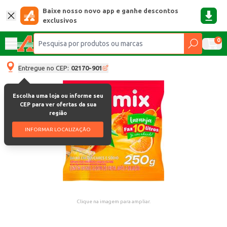
Baixe nosso novo app e ganhe descontos
exclusivos
0
Entregue no CEP:
02170-901
Escolha uma loja ou informe seu
CEP para ver ofertas da sua
região
INFORMAR LOCALIZAÇÃO
Clique na imagem para ampliar.