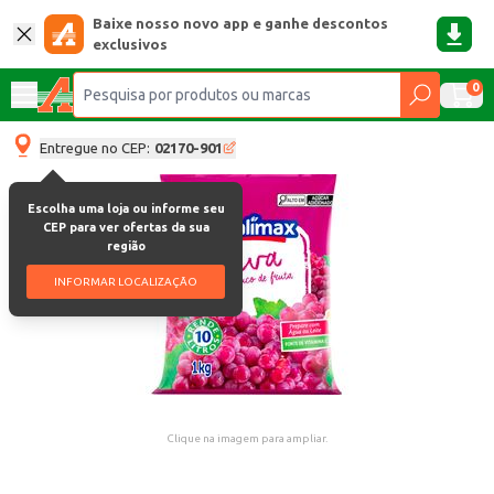
Baixe nosso novo app e ganhe descontos
exclusivos
0
Entregue no CEP:
02170-901
Escolha uma loja ou informe seu
CEP para ver ofertas da sua
região
INFORMAR LOCALIZAÇÃO
Clique na imagem para ampliar.