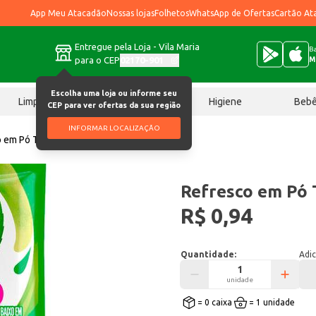
App Meu Atacadão
Nossas lojas
Folhetos
WhatsApp de Ofertas
Cartão At
Entregue pela Loja - Vila Maria
Ba
para o CEP
02170-901
M
Escolha uma loja ou informe seu
Limpeza
Chocolates
Higiene
Beb
CEP para ver ofertas da sua região
INFORMAR LOCALIZAÇÃO
o em Pó Tang Limão 18g
Refresco em Pó 
R$ 0,94
Quantidade:
Adic
unidade
= 0 caixa
= 1 unidade