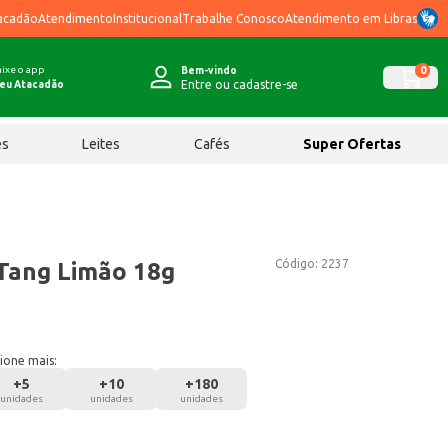
acadão
Atendimento
Institucional
Trabalhe Conosco
Atendimento em Libras
ixe o app
0
Bem-vindo
Entre ou cadastre-se
eu Atacadão
ês
Leites
Cafés
Super Ofertas
Código:
2237
Tang Limão 18g
ione mais:
+
5
+
10
+
180
unidades
unidades
unidades