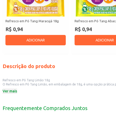
Refresco em Pó Tang Maracujá 18g
Refresco em Pó Tang Abac
R$ 0,94
R$ 0,94
ADICIONAR
ADICIONAR
Descrição do produto
Refresco em Pó Tang Limão 18g
O Refresco em Pó Tang Limão, em embalagem de 18g, é uma opção prática para
Dicas de Uso:
Ver mais
Prepare para acompanhar as refeições do dia a dia.
Leve para o trabalho ou escola para um refresco rápido e saboroso.
Sirva em festas e eventos, oferecendo uma opção refrescante aos convidado
Ideal para quem busca uma alternativa saborosa e fácil de preparar.
Frequentemente Comprados Juntos
Com o Refresco em Pó Tang Limão, você tem a praticidade de uma bebida sa