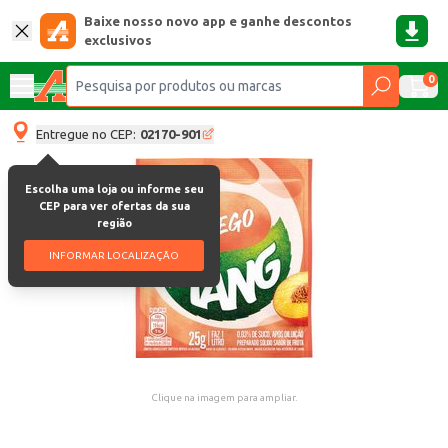
Baixe nosso novo app e ganhe descontos
exclusivos
0
Entregue no CEP:
02170-901
Escolha uma loja ou informe seu
CEP para ver ofertas da sua
região
INFORMAR LOCALIZAÇÃO
Clique na imagem para ampliar.