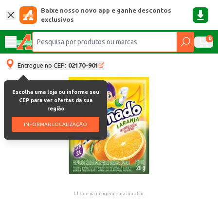
Baixe nosso novo app e ganhe descontos
exclusivos
0
Entregue no CEP:
02170-901
Escolha uma loja ou informe seu
CEP para ver ofertas da sua
região
INFORMAR LOCALIZAÇÃO
Clique na imagem para ampliar.