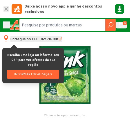
Baixe nosso novo app e ganhe descontos
exclusivos
0
Entregue no CEP:
02170-901
Escolha uma loja ou informe seu
CEP para ver ofertas da sua
região
INFORMAR LOCALIZAÇÃO
Clique na imagem para ampliar.