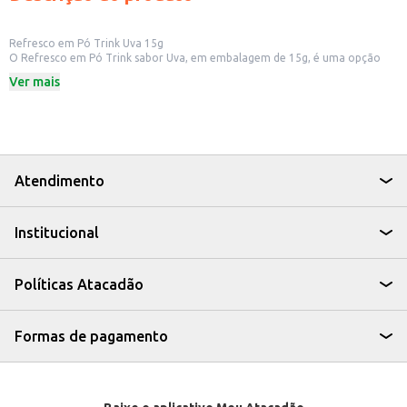
Refresco em Pó Trink Uva 15g
O Refresco em Pó Trink sabor Uva, em embalagem de 15g, é uma opção
prática e saborosa para quem busca uma bebida refrescante e fácil de
Ver mais
preparar. Ideal para ter em casa, no escritório ou para levar em passeios, o
refresco em pó é uma alternativa versátil para diversos momentos.
Dicas de Uso:
Prepare rapidamente em casa para acompanhar as refeições.
Leve para o trabalho ou escola para um refresco rápido e saboroso.
Prepare para oferecer em festas e eventos, garantindo uma bebida
saborosa e econômica.
Atendimento
Com o Refresco em Pó Trink Uva, você tem a praticidade de um produto
fácil de preparar e o sabor que agrada a todos, tornando seus momentos
mais refrescantes e saborosos.
Institucional
Políticas Atacadão
Formas de pagamento