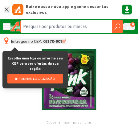
Baixe nosso novo app e ganhe descontos
exclusivos
0
Entregue no CEP:
02170-901
Escolha uma loja ou informe seu
CEP para ver ofertas da sua
região
INFORMAR LOCALIZAÇÃO
Clique na imagem para ampliar.