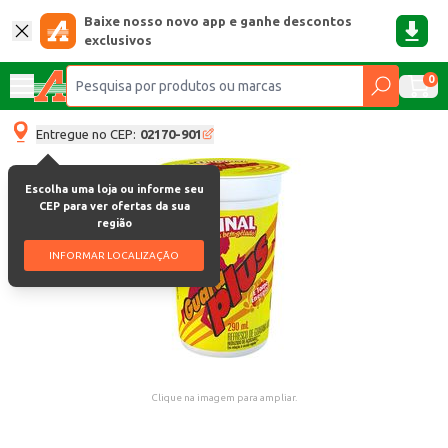
Baixe nosso novo app e ganhe descontos
exclusivos
0
Entregue no CEP:
02170-901
Escolha uma loja ou informe seu
CEP para ver ofertas da sua
região
INFORMAR LOCALIZAÇÃO
Clique na imagem para ampliar.