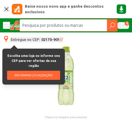
Baixe nosso novo app e ganhe descontos
exclusivos
0
Entregue no CEP:
02170-901
Escolha uma loja ou informe seu
CEP para ver ofertas da sua
região
INFORMAR LOCALIZAÇÃO
Clique na imagem para ampliar.