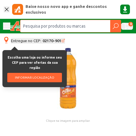
Baixe nosso novo app e ganhe descontos
exclusivos
0
Entregue no CEP:
02170-901
Escolha uma loja ou informe seu
CEP para ver ofertas da sua
região
INFORMAR LOCALIZAÇÃO
Clique na imagem para ampliar.