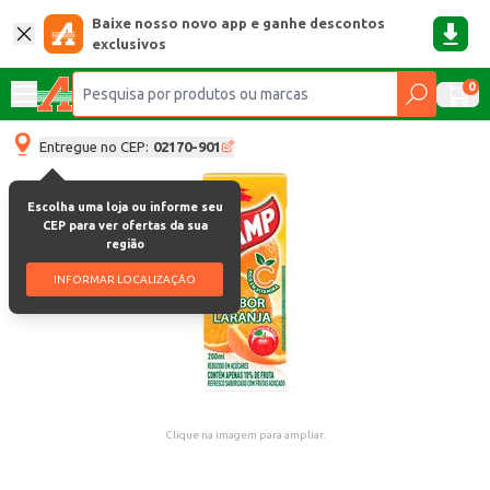
Baixe nosso novo app e ganhe descontos
exclusivos
0
Entregue no CEP:
02170-901
Escolha uma loja ou informe seu
CEP para ver ofertas da sua
região
INFORMAR LOCALIZAÇÃO
Clique na imagem para ampliar.