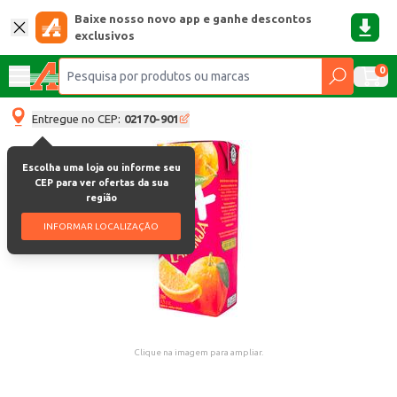
Baixe nosso novo app e ganhe descontos
exclusivos
0
Entregue no CEP:
02170-901
Escolha uma loja ou informe seu
CEP para ver ofertas da sua
região
INFORMAR LOCALIZAÇÃO
Clique na imagem para ampliar.