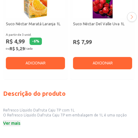
Suco Néctar Maratá Laranja 1L
Suco Néctar Del Valle Uva 1L
A partir de 3 unid.
R$ 4,99
R$ 7,99
-
6
%
R$ 5,29
ou
/ cada
ADICIONAR
ADICIONAR
Descrição do produto
Refresco Líquido Dafruta Caju TP com 1L
O Refresco Líquido Dafruta Caju TP em embalagem de 1L é uma opção
prática e versátil para diversos estabelecimentos. Sua apresentação em
Ver mais
embalagem de litro facilita o manuseio e o armazenamento, sendo ideal
para revenda em pequenos comércios, como mercearias, padarias e
lanchonetes, além de ser uma boa escolha para uso em estabelecimentos