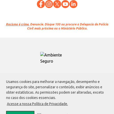
Racismo é crime.
Denuncie. Disque 100 ou procure a Delegacia de Polícia
Civil mais próxima ou o Ministério Público.
Atacadão S.A.
Usamos cookies para melhorar a navegação, desempenho e
Avenida Morvan Dias de Figueiredo, 6169, Vila Maria, São Paulo - SP | CEP
segurança do site, personalizar o conteúdo, exibir anúncios e
02170-901 | CNPJ: 75.315.333/0001-09
obter estatísticas. As permissões podem ser alteradas, exceto
Envio de documentos administrativos e jurídicos:
no caso dos cookies essenciais.
Avenida Morvan Dias de Figueiredo, 6169, Vila Maria, São Paulo - SP | CEP
Acesse a nossa Política de Privacidade.
02170-901
faleconosco@atacadao.com.br