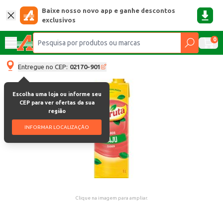
Baixe nosso novo app e ganhe descontos
exclusivos
0
Entregue no CEP:
02170-901
Escolha uma loja ou informe seu
CEP para ver ofertas da sua
região
INFORMAR LOCALIZAÇÃO
Clique na imagem para ampliar.