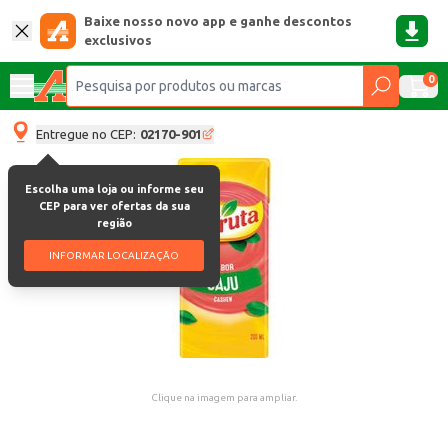
Baixe nosso novo app e ganhe descontos
exclusivos
0
Entregue no CEP:
02170-901
Escolha uma loja ou informe seu
CEP para ver ofertas da sua
região
INFORMAR LOCALIZAÇÃO
Clique na imagem para ampliar.