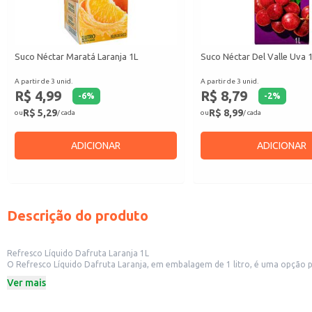
Suco Néctar Maratá Laranja 1L
Suco Néctar Del Valle Uva 
A partir de 3 unid.
A partir de 3 unid.
R$ 4,99
R$ 8,79
-
6
%
-
2
%
R$ 5,29
R$ 8,99
ou
/ cada
ou
/ cada
ADICIONAR
ADICIONAR
Descrição do produto
Refresco Líquido Dafruta Laranja 1L
O Refresco Líquido Dafruta Laranja, em embalagem de 1 litro, é uma opção 
comércios.
Ver mais
Dicas de Uso:
Sirva gelado para uma experiência mais refrescante.
Perfeito para acompanhar refeições ou lanches.