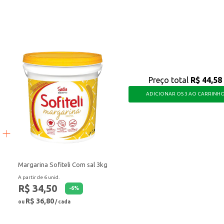
a diversos momentos, oferecendo praticidade e um sabor agradável para o seu d
Preço total
R$ 44,58
ADICIONAR OS 3 AO CARRINH
Margarina Sofiteli Com sal 3kg
A partir de 6 unid.
R$ 34,50
-
6
%
R$ 36,80
ou
/ cada