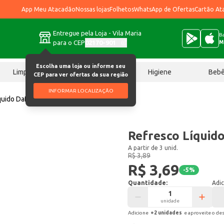
App Meu Atacadão
Nossas lojas
Folhetos
WhatsApp de Ofertas
Cartão At
Entregue pela Loja - Vila Maria
Ba
para o CEP
02170-901
M
Escolha uma loja ou informe seu
Limpeza
Chocolates
Higiene
Beb
CEP para ver ofertas da sua região
INFORMAR LOCALIZAÇÃO
quido Dafruta Laranja 1L
Refresco Líquid
A partir de 3 unid.
R$ 3,89
R$ 3,69
-
5
%
Quantidade:
Adic
unidade
Adicione
+
2
unidade
s
e aproveite o de