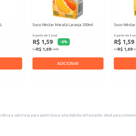
1L
Suco Néctar Maratá Laranja 200ml
Suco Néctar
A partir de 3 unid.
A partir de 3 un
R$ 1,59
R$ 1,59
-
6
%
R$ 1,69
R$ 1,69
ou
/ cada
ou
/ 
ADICIONAR
prática e saborosa para quem busca uma bebida refrescante. Ideal para consu