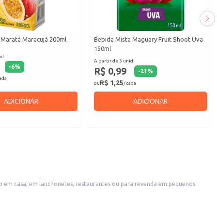
 Maratá Maracujá 200ml
Bebida Mista Maguary Fruit Shoot Uva
150ml
id.
A partir de 3 unid.
-
6
%
R$ 0,99
-
21
%
cada
R$ 1,25
ou
/ cada
ADICIONAR
ADICIONAR
mo em casa, em lanchonetes, restaurantes ou para revenda em pequenos