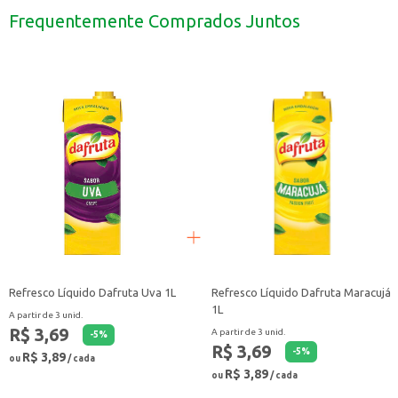
Uma boa opção para oferecer em eventos e festas.
Frequentemente Comprados Juntos
Pode ser utilizado em receitas de drinks e coquetéis.
O Refresco Líquido Dafruta Laranja 1L é uma escolha versátil e saborosa par
Refresco Líquido Dafruta Uva 1L
Refresco Líquido Dafruta Maracujá
1L
A partir de 3 unid.
R$ 3,69
A partir de 3 unid.
-
5
%
R$ 3,69
-
5
%
R$ 3,89
ou
/ cada
R$ 3,89
ou
/ cada