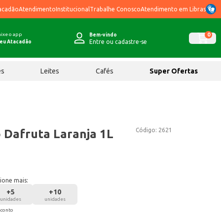
acadão
Atendimento
Institucional
Trabalhe Conosco
Atendimento em Libras
ixe o app
0
Bem-vindo
Entre ou cadastre-se
eu Atacadão
ês
Leites
Cafés
Super Ofertas
Código:
2621
o Dafruta Laranja 1L
ione mais:
+
5
+
10
unidades
unidades
sconto